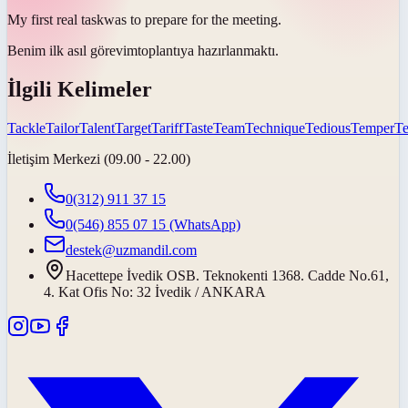
My first real
task
was to prepare for the meeting.
Benim ilk asıl
görevim
toplantıya hazırlanmaktı.
İlgili Kelimeler
Tackle
Tailor
Talent
Target
Tariff
Taste
Team
Technique
Tedious
Temper
T
İletişim Merkezi (09.00 - 22.00)
0(312) 911 37 15
0(546) 855 07 15
(WhatsApp)
destek@uzmandil.com
Hacettepe İvedik OSB. Teknokenti 1368. Cadde No.61,
4. Kat Ofis No: 32 İvedik / ANKARA