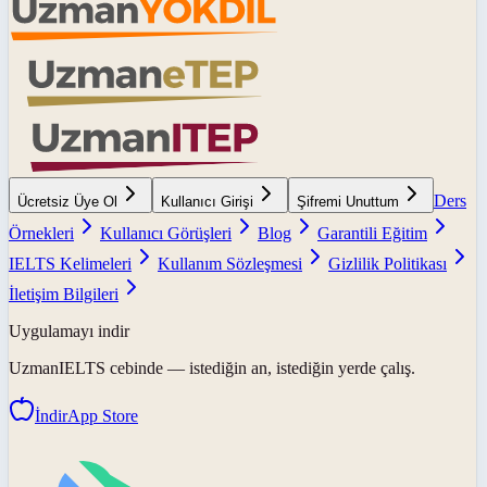
Ders
Ücretsiz Üye Ol
Kullanıcı Girişi
Şifremi Unuttum
Örnekleri
Kullanıcı Görüşleri
Blog
Garantili Eğitim
IELTS Kelimeleri
Kullanım Sözleşmesi
Gizlilik Politikası
İletişim Bilgileri
Uygulamayı indir
UzmanIELTS
cebinde — istediğin an, istediğin yerde çalış.
İndir
App Store