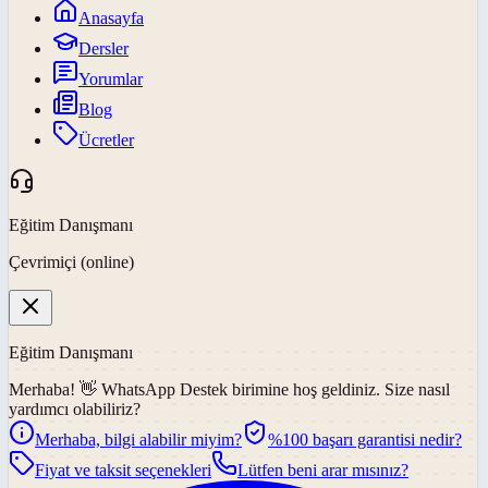
Anasayfa
Dersler
Yorumlar
Blog
Ücretler
Eğitim Danışmanı
Çevrimiçi (online)
Eğitim Danışmanı
Merhaba! 👋
WhatsApp Destek
birimine hoş geldiniz. Size nasıl
yardımcı olabiliriz?
Merhaba, bilgi alabilir miyim?
%100 başarı garantisi nedir?
Fiyat ve taksit seçenekleri
Lütfen beni arar mısınız?