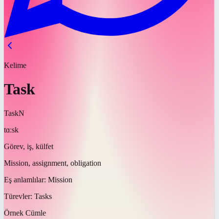
Kelime
Task
Task
N
tɑːsk
Görev, iş, külfet
Mission, assignment, obligation
Eş anlamlılar:
Mission
Türevler:
Tasks
Örnek Cümle